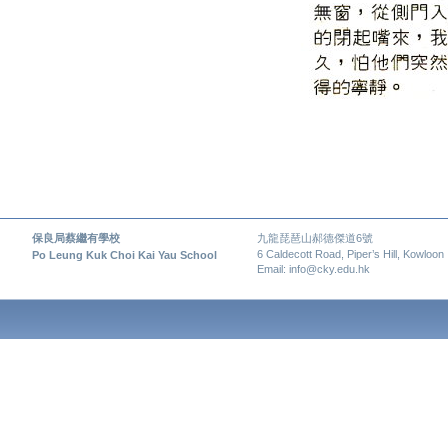
保良局蔡繼有學校
九龍琵琶山郝德傑道6號
6 Caldecott Road, Piper’s Hill, Kowloon
Po Leung Kuk Choi Kai Yau School
Email: info@cky.edu.hk