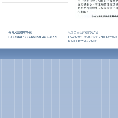
保良局蔡繼有學校
九龍琵琶山郝德傑道6號
6 Caldecott Road, Piper’s Hill, Kowloon
Po Leung Kuk Choi Kai Yau School
Email: info@cky.edu.hk