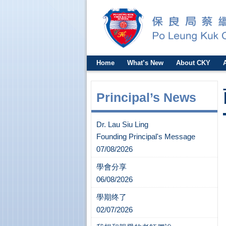
Home
What’s New
About CKY
Principal’s News
Dr. Lau Siu Ling
Founding Principal's Message
07/08/2026
學會分享
06/08/2026
學期终了
02/07/2026