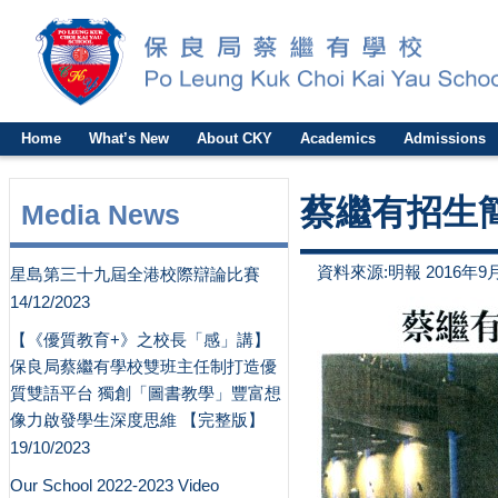
Home
What’s New
About CKY
Academics
Admissions
蔡繼有招生
Media News
資料來源:明報 2016年9
星島第三十九屆全港校際辯論比賽
14/12/2023
【《優質教育+》之校長「感」講】
保良局蔡繼有學校雙班主任制打造優
質雙語平台 獨創「圖書教學」豐富想
像力啟發學生深度思維 【完整版】
19/10/2023
Our School 2022-2023 Video