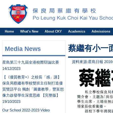
Home
What’s New
About CKY
Academics
Admissions
蔡繼有小一
Media News
資料來源:星島日報 2016
星島第三十九屆全港校際辯論比賽
14/12/2023
【《優質教育+》之校長「感」講】
保良局蔡繼有學校雙班主任制打造優
質雙語平台 獨創「圖書教學」豐富想
像力啟發學生深度思維 【完整版】
19/10/2023
Our School 2022-2023 Video