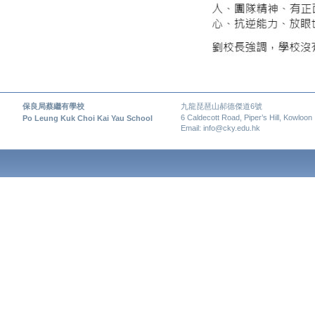
保良局蔡繼有學校
九龍琵琶山郝德傑道6號
6 Caldecott Road, Piper’s Hill, Kowloon
Po Leung Kuk Choi Kai Yau School
Email: info@cky.edu.hk