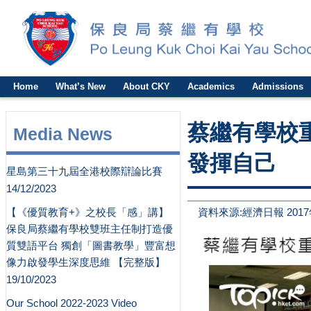
Home
What’s New
About CKY
Academics
Admissions
蔡繼有學校重
Media News
發揮自己
星島第三十九屆全港校際辯論比賽
14/12/2023
【《優質教育+》之校長「感」講】
資料來源:經濟日報 2017
保良局蔡繼有學校雙班主任制打造優
質雙語平台 獨創「圖書教學」豐富想
像力啟發學生深度思維 【完整版】
19/10/2023
Our School 2022-2023 Video