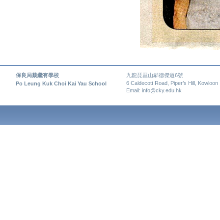
保良局蔡繼有學校
九龍琵琶山郝德傑道6號
6 Caldecott Road, Piper’s Hill, Kowloon
Po Leung Kuk Choi Kai Yau School
Email: info@cky.edu.hk