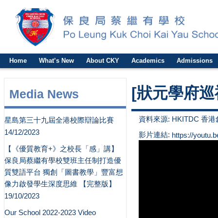
Home
What’s New
About CKY
Academics
Admissions
[狀元學府巡
Media News
資料來源: HKITDC 香
星島第三十九屆全港校際辯論比賽
14/12/2023
影片連結:
https://youtu
【《優質教育+》之校長「感」講】
保良局蔡繼有學校雙班主任制打造優
質雙語平台 獨創「圖書教學」豐富想
像力啟發學生深度思維 【完整版】
19/10/2023
Our School 2022-2023 Video