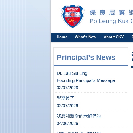
Home
What’s New
About CKY
Principal’s News
Dr. Lau Siu Ling
Founding Principal's Message
03/07/2026
學期终了
02/07/2026
我想和親愛的老師們說
04/06/2026