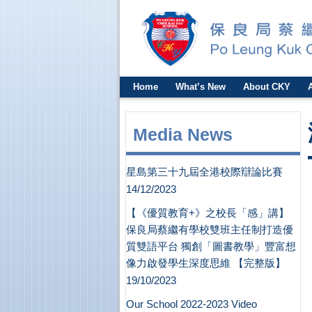
Home
What’s New
About CKY
Media News
星島第三十九屆全港校際辯論比賽
14/12/2023
【《優質教育+》之校長「感」講】
保良局蔡繼有學校雙班主任制打造優
質雙語平台 獨創「圖書教學」豐富想
像力啟發學生深度思維 【完整版】
19/10/2023
Our School 2022-2023 Video