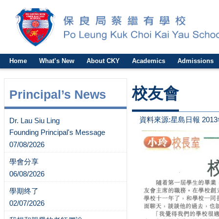
Home
What’s New
About CKY
Academics
Admissions
校友會
Principal’s News
資料來源:星島日報 2013
Dr. Lau Siu Ling
Founding Principal's Message
07/08/2026
學會分享
06/08/2026
學期终了
02/07/2026