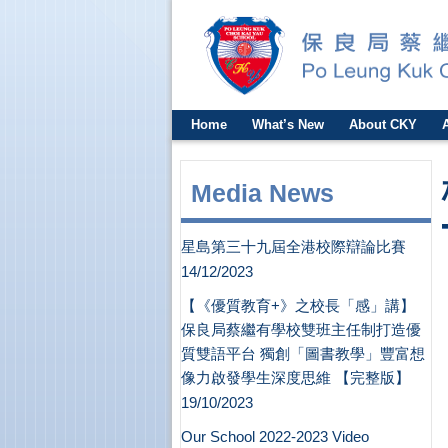
Home
What’s New
About CKY
Media News
星島第三十九屆全港校際辯論比賽
14/12/2023
【《優質教育+》之校長「感」講】
保良局蔡繼有學校雙班主任制打造優
質雙語平台 獨創「圖書教學」豐富想
像力啟發學生深度思維 【完整版】
19/10/2023
Our School 2022-2023 Video