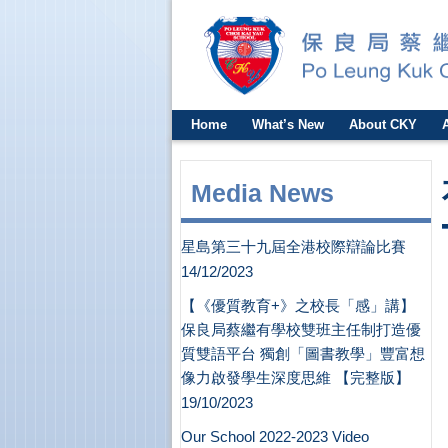
Home
What’s New
About CKY
Media News
星島第三十九屆全港校際辯論比賽
14/12/2023
【《優質教育+》之校長「感」講】
保良局蔡繼有學校雙班主任制打造優
質雙語平台 獨創「圖書教學」豐富想
像力啟發學生深度思維 【完整版】
19/10/2023
Our School 2022-2023 Video