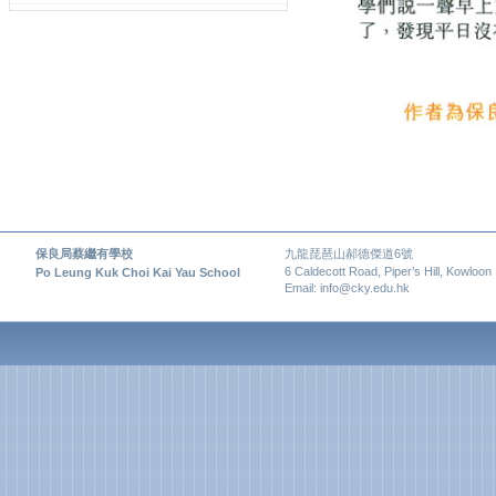
保良局蔡繼有學校
九龍琵琶山郝德傑道6號
6 Caldecott Road, Piper’s Hill, Kowloon
Po Leung Kuk Choi Kai Yau School
Email: info@cky.edu.hk