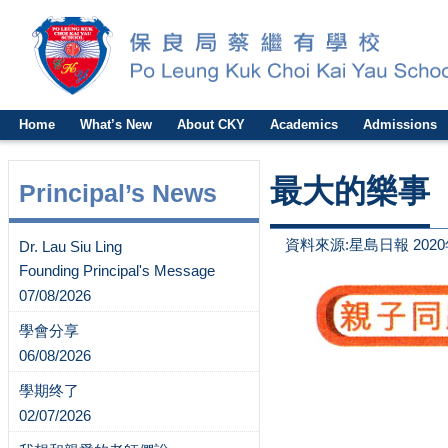
Home
What’s New
About CKY
Academics
Admissions
最大的樂事
Principal’s News
資料來源:星島日報 2020
Dr. Lau Siu Ling
Founding Principal's Message
07/08/2026
學會分享
06/08/2026
學期终了
02/07/2026