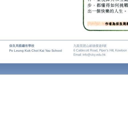
保良局蔡繼有學校
九龍琵琶山郝德傑道6號
6 Caldecott Road, Piper’s Hill, Kowloon
Po Leung Kuk Choi Kai Yau School
Email: info@cky.edu.hk