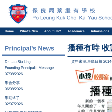
Home
What’s New
About CKY
Academics
Admissions
播種有時 收
Principal’s News
資料來源:星島日報 2014
Dr. Lau Siu Ling
Founding Principal's Message
07/08/2026
學會分享
06/08/2026
學期终了
02/07/2026