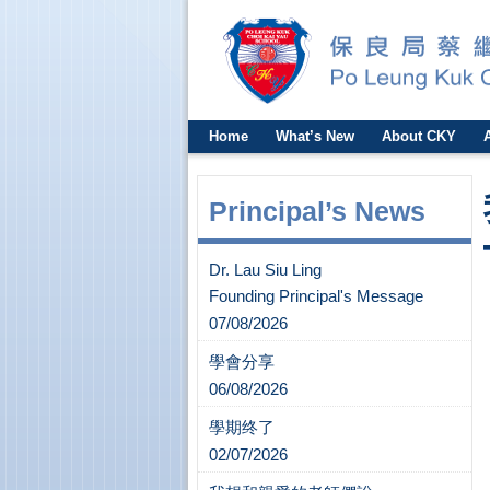
Home
What’s New
About CKY
Principal’s News
Dr. Lau Siu Ling
Founding Principal's Message
07/08/2026
學會分享
06/08/2026
學期终了
02/07/2026