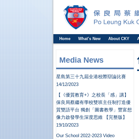
Home
What’s New
About CKY
Media News
星島第三十九屆全港校際辯論比賽
14/12/2023
【《優質教育+》之校長「感」講】
保良局蔡繼有學校雙班主任制打造優
質雙語平台 獨創「圖書教學」豐富想
像力啟發學生深度思維 【完整版】
19/10/2023
Our School 2022-2023 Video