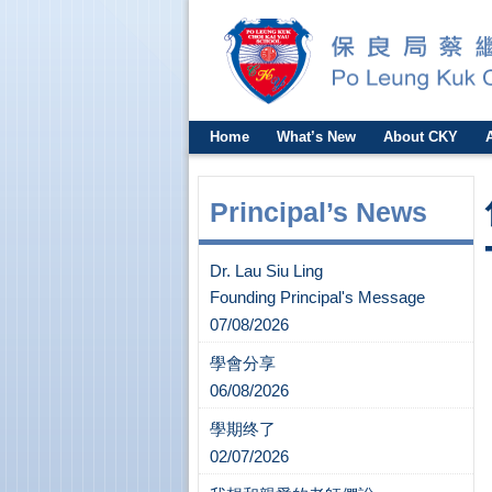
Home
What’s New
About CKY
Principal’s News
Dr. Lau Siu Ling
Founding Principal's Message
07/08/2026
學會分享
06/08/2026
學期终了
02/07/2026