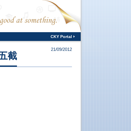
CKY Portal
21/09/2012
五截