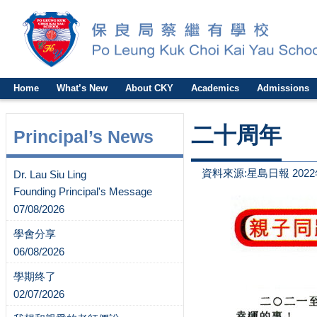
Home
What’s New
About CKY
Academics
Admissions
二十周年
Principal’s News
資料來源:星島日報 2022
Dr. Lau Siu Ling
Founding Principal's Message
07/08/2026
學會分享
06/08/2026
學期终了
02/07/2026