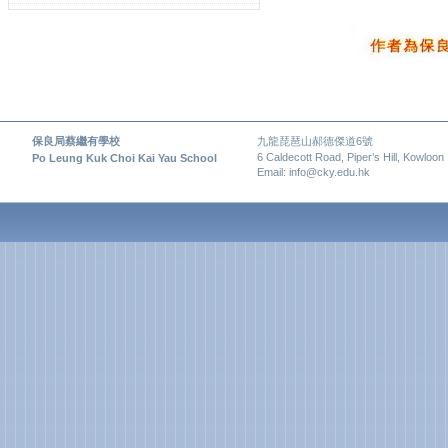
保良局蔡繼有學校
九龍琵琶山郝德傑道6號
6 Caldecott Road, Piper’s Hill, Kowloon
Po Leung Kuk Choi Kai Yau School
Email: info@cky.edu.hk