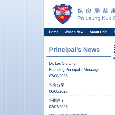
Home
What’s New
About CKY
Principal’s News
Dr. Lau Siu Ling
Founding Principal's Message
07/08/2026
學會分享
06/08/2026
學期终了
02/07/2026