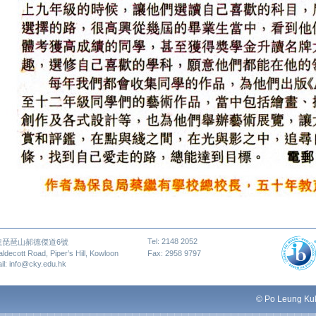
Tel: 2148 2052
龍琵琶山郝德傑道6號
aldecott Road, Piper’s Hill, Kowloon
Fax: 2958 9797
il: info@cky.edu.hk
© Po Leung Kuk