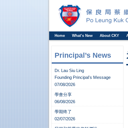
Home
What’s New
About CKY
Principal’s News
Dr. Lau Siu Ling
Founding Principal's Message
07/08/2026
學會分享
06/08/2026
學期终了
02/07/2026