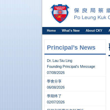
Home
What’s New
About CKY
Principal’s News
Dr. Lau Siu Ling
Founding Principal's Message
07/08/2026
學會分享
06/08/2026
學期终了
02/07/2026