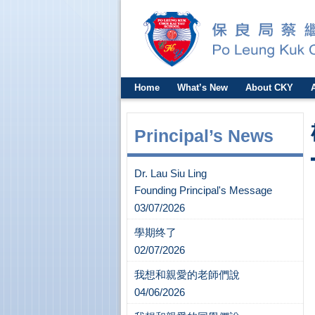
Home
What’s New
About CKY
Principal’s News
Dr. Lau Siu Ling
Founding Principal's Message
03/07/2026
學期终了
02/07/2026
我想和親愛的老師們說
04/06/2026